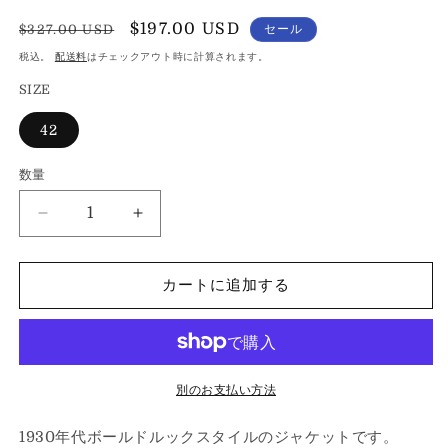
を
開
通
セ
$197.00 USD
$327.00 USD
セール
く
常
ー
税込。
配送料
はチェックアウト時に計算されます。
価
ル
SIZE
格
価
格
42
数量
数
量
BLACK
BLACK
SIGN
SIGN
MAX
MAX
JKT
JKT
カートに追加する
GREY
GREY
STRIPE
STRIPE
の
の
数
数
別のお支払い方法
量
量
を
を
1930年代ボールドルックスタイルのジャケットです。
減
増