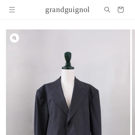
コンテ
カ
ンツに
grandguignol
ー
進む
ト
商品情
報にス
キップ