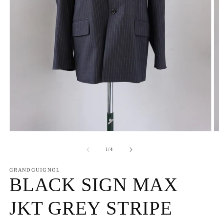
モ
ー
の
1
/
4
ダ
ル
で
GRANDGUIGNOL
BLACK SIGN MAX
メ
デ
ィ
JKT GREY STRIPE
ア
(1)
(2