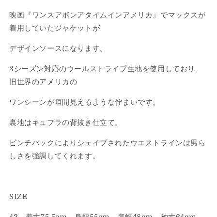
ら
や
映画『ワンスアポンアタイムインアメリカ』でマックスが
す
す
着用していたジャケットが
デザインソースになります。
3シーズン対応のウールストライプ生地を使用しており、
旧世界のアメリカの
ワンシーンが垣間見えるような佇まいです。
裏地はキュプラの背抜き仕立て。
ピンチバックによりシェイプされたウエストラインは男ら
しさを強調してくれます。
SIZE
42 着丈75.5cm 身幅55cm 肩幅48cm 袖丈64cm