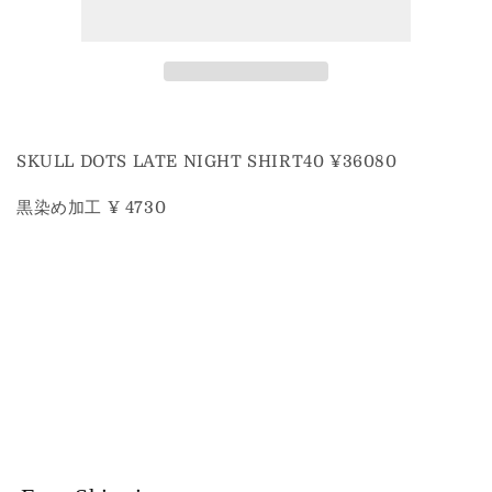
ー
ー
ト
ト
の
の
数
数
量
量
を
を
SKULL DOTS LATE NIGHT SHIRT40 ¥36080
減
増
ら
や
黒染め加工 ¥ 4730
す
す