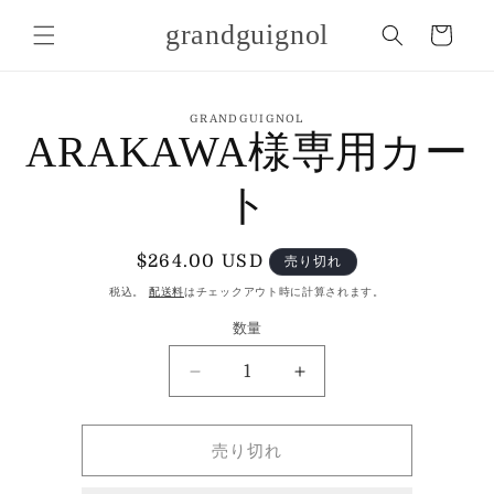
コンテ
カ
ンツに
grandguignol
ー
進む
ト
商品情
GRANDGUIGNOL
報にス
ARAKAWA様専用カー
キップ
ト
通
$264.00 USD
売り切れ
常
税込。
配送料
はチェックアウト時に計算されます。
価
数量
格
数
ARAKAWA
ARAKAWA
量
様
様
専
専
売り切れ
用
用
カ
カ